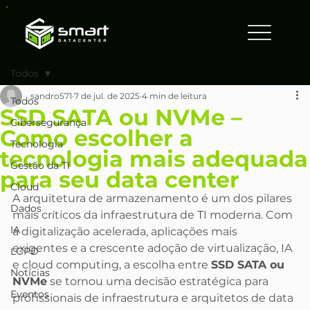
Todos
sandro571
7 de jul. de 2025
4 min de leitura
Todos
SSD SATA ou NVMe –
Cibersegurança
Como escolher a
Tecnologia
tecnologia mais adequada
Gestão da TI
para seu data center
Cloud
A arquitetura de armazenamento é um dos pilares 
Dados
mais críticos da infraestrutura de TI moderna. Com 
IA
a digitalização acelerada, aplicações mais 
exigentes e a crescente adoção de virtualização, IA 
LGPD
e cloud computing, a escolha entre 
SSD SATA ou 
Notícias
NVMe
 se tornou uma decisão estratégica para 
Eventos
profissionais de infraestrutura e arquitetos de data 