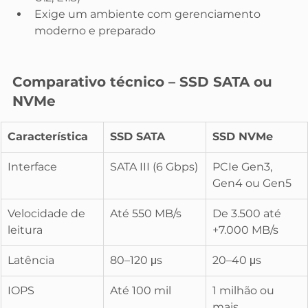
Exige um ambiente com gerenciamento 
moderno e preparado
Comparativo técnico – 
SSD SATA ou 
NVMe
Característica
SSD SATA
SSD NVMe
Interface
SATA III (6 Gbps)
PCIe Gen3, 
Gen4 ou Gen5
Velocidade de 
Até 550 MB/s
De 3.500 até 
leitura
+7.000 MB/s
Latência
80–120 μs
20–40 μs
IOPS
Até 100 mil
1 milhão ou 
mais