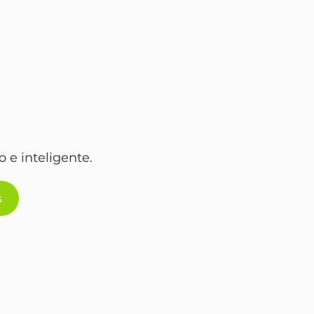
ACE
ACE
 e inteligente.
s