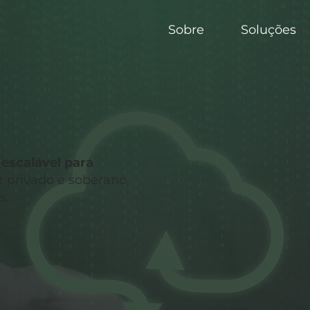
Sobre
Soluções
escalável para
r privado e soberano,
s.