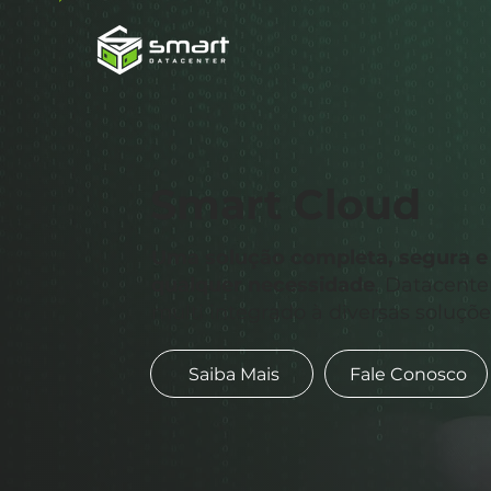
Smart Cloud
Uma solução completa, segura e 
qualquer necessidade
. Datacente
multi integrado à diversas soluçõe
Saiba Mais
Fale Conosco