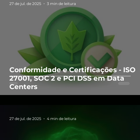
27 de jul. de 2025
3 min de leitura
Conformidade e Certificações - ISO
27001, SOC 2 e PCI DSS em Data
Centers
27 de jul. de 2025
4 min de leitura