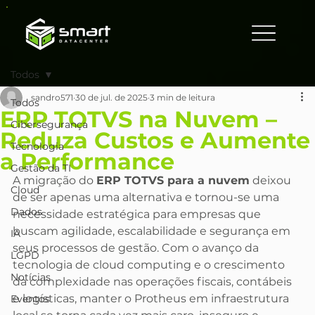
Todos
sandro571
30 de jul. de 2025
3 min de leitura
Todos
ERP TOTVS na Nuvem –
Cibersegurança
Reduza Custos e Aumente
Tecnologia
a Performance
Gestão da TI
A migração do 
ERP TOTVS para a nuvem
 deixou 
Cloud
de ser apenas uma alternativa e tornou-se uma 
Dados
necessidade estratégica para empresas que 
buscam agilidade, escalabilidade e segurança em 
IA
seus processos de gestão. Com o avanço da 
LGPD
tecnologia de cloud computing e o crescimento 
Notícias
da complexidade nas operações fiscais, contábeis 
e logísticas, manter o Protheus em infraestrutura 
Eventos