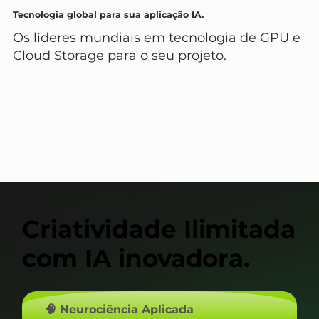
Tecnologia global para sua aplicação IA.
Os líderes mundiais em tecnologia de GPU e
Cloud Storage para o seu projeto.
Criatividade Ilimitada
Criatividade Ilimitada
com IA inovadora.
com IA inovadora.
🧠 Neurociência Aplicada