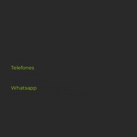
CONTATO
Telefones
:
(11) 4160-5955
(79) 3021-8400
Whatsapp
: (79) 9830-9921
contato@smartdatacenter.com.br