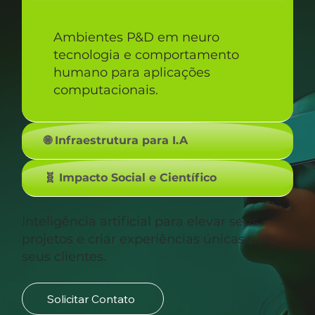
Ambientes P&D em neuro
tecnologia e comportamento
humano para aplicações
computacionais.
🌐 Infraestrutura para I.A
🧬 Impacto Social e Científico
Inteligência artificial para elevar seus
projetos e criar experiências únicas para
seus clientes.
Solicitar Contato