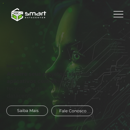
Smart IA
Acelere seus projetos, sistemas e
aplicativos com IA
impulsionada pela alta
tecnologia da Nvidia integrada ao nosso
datacenter.
Saiba Mais
Fale Conosco