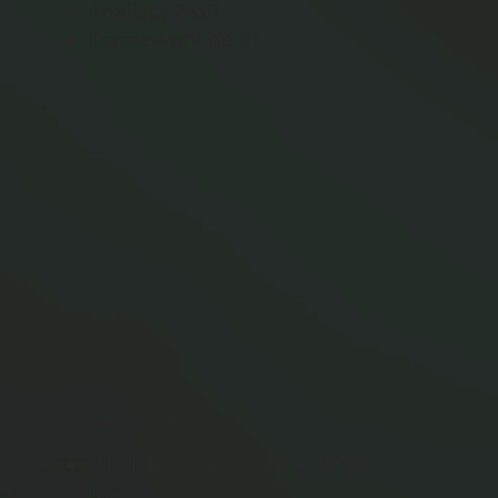
Analista 24x7
Framework de IR
Teste de intrusão
Black Box, Grey Box e White
Box