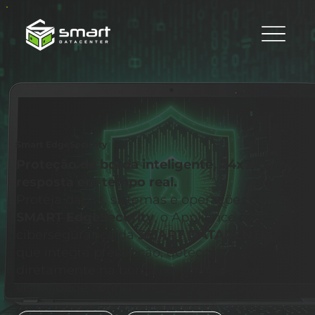
Smart EdgeSecurity
Proteção de borda inteligente, 24x7, com
resposta em tempo real.
Proteja dados, sistemas e operações com o
SMART EdgeSecurity
, o Appliance de
cibersegurança da
SMART DATACENTER
que integra prevenção, detecção e resposta
diretamente na borda da sua rede, com
visibilidade contínua e controle centralizado.