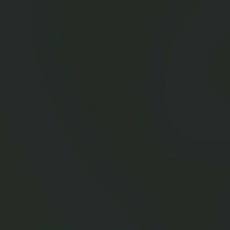
total conformidade regulatória.
NDR
SOC
Monitoramento e detecção
SIEM com Inteligência de
Ameaças
Resposta de Incidentes