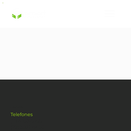
CONTATO
Telefones
:
(11) 4160-5955
(79) 3021-8400