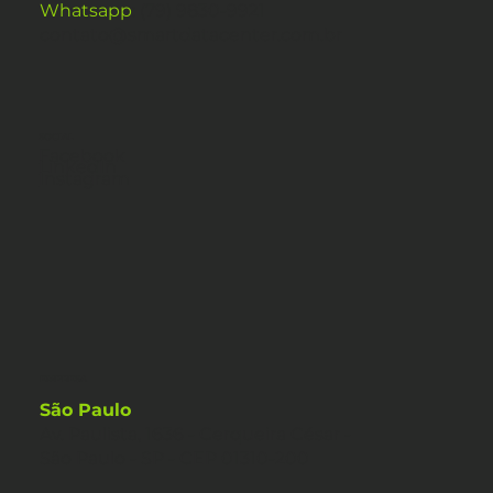
Whatsapp
: (79) 9830-9921
contato@smartdatacenter.com.br
SOCIAL
Facebook
LinkedIn
Instagram
EMPRESA
São Paulo
Av. Paulista, 1636 - Cerqueira César -
São Paulo - SP - CEP 01310-200