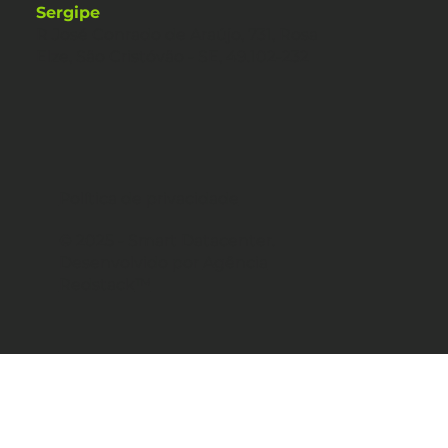
Sergipe
R José Conrado de Araújo, 731, Rosa
Elze, São Cristóvão - SE, 49.102-232
Política de privacidade
© 2025 - Smart Datacenter.
Desenvolvido por
Agência
Redstack
™
Inscreva-se na Smart News
 e receba 
conteúdo gratuito e novidades no seu e-