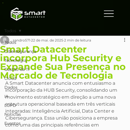
Todos
sandro571
22 de mai. de 2025
2 min de leitura
Todos
Smart Datacenter
Cibersegurança
incorpora Hub Security e
Tecnologia
Expande Sua Presença no
Gestão da TI
Mercado de Tecnologia
Cloud
A Smart Datacenter anuncia com entusiasmo a 
Dados
incorporação da HUB Security, consolidando um 
IA
movimento estratégico em direção a uma nova 
estrutura operacional baseada em três verticais 
LGPD
integradas: Inteligência Artificial, Data Center e 
Notícias
Cibersegurança. Essa união posiciona a empresa 
Eventos
como uma das principais referências em 