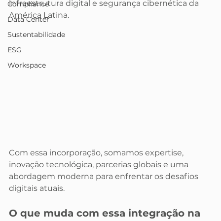
infraestrutura digital e segurança cibernética da 
Compliance
América Latina.
Data Center
Sustentabilidade
ESG
Workspace
Com essa incorporação, somamos expertise, 
inovação tecnológica, parcerias globais e uma 
abordagem moderna para enfrentar os desafios 
digitais atuais.
O que muda com essa integração na 