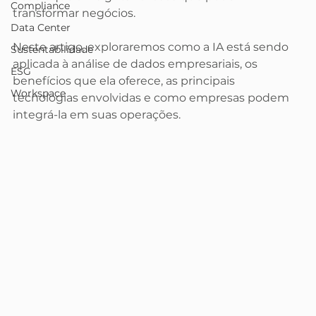
Compliance
transformar negócios.
Data Center
Neste artigo, exploraremos como a IA está sendo 
Sustentabilidade
aplicada à análise de dados empresariais, os 
ESG
benefícios que ela oferece, as principais 
Workspace
tecnologias envolvidas e como empresas podem 
integrá-la em suas operações.