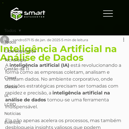
Todos
sandro571
15 de jan. de 2025
5 min de leitura
Todos
Inteligência Artificial na
Cibersegurança
Análise de Dados
Tecnologia
A 
inteligência artificial (IA)
 está revolucionando a 
Gestão da TI
forma como as empresas coletam, analisam e 
Cloud
utilizam dados. No ambiente corporativo, onde 
decisões estratégicas precisam ser tomadas com 
Dados
rapidez e precisão, a 
inteligência artificial na 
IA
análise de dados
 tornou-se uma ferramenta 
LGPD
indispensável. 
Notícias
Ela não apenas acelera os processos, mas também 
Eventos
desbloqueia insights valiosos que podem 